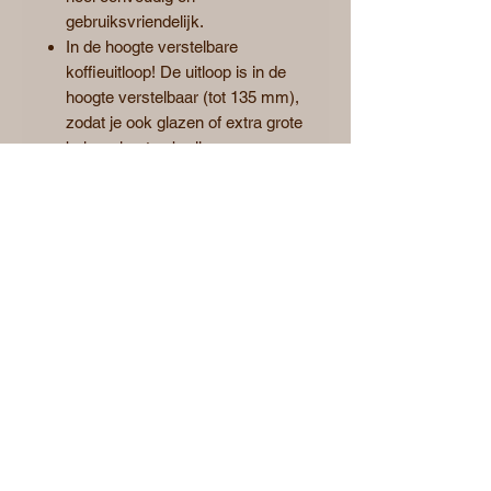
gebruiksvriendelijk.
In de hoogte verstelbare
koffieuitloop! De uitloop is in de
hoogte verstelbaar (tot 135 mm),
zodat je ook glazen of extra grote
bekers kunt gebruiken.
Uitneembare zetgroep! Was het
maar altijd zo eenvoudig als bij
Melitta®... De volledige zetgroep
kan volledig uit de koffiemachine
worden genomen en is eenvoudig
te reinigen. Zo kun je ook
gemakkelijk aan de binnenkant
van de machine.
Waterfilters!!! Wil je dat je koffie
nog beter smaakt? Gebruik dan
een Melitta® Pro Aqua waterfilter.
Zo hoef je je volautomatische
koffiemachine bovendien maar