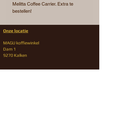
Melitta Coffee Carrier. Extra te
bestellen!
Onze locatie
MAGU koffiewinkel
Dam 1
9270 Kalken
Contact
Tel.: 09/328.15.34
Mail
ons!
Onze openingsuren
Voorwaarden
MAGU koffiewinkel
MAGU Repair Service