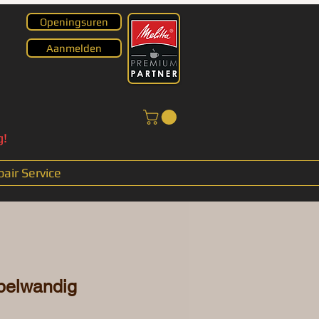
Openingsuren
Aanmelden
g!
air Service
belwandig