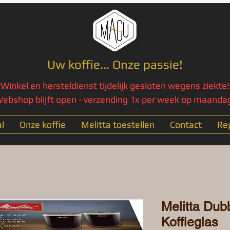
Uw koffie... Onze passie!
Winkel en hersteldienst tijdelijk gesloten wegens ziekte!
ebshop blijft open - verzending 1x per week op maanda
l
Onze koffie
Melitta toestellen
Contact
Rep
Melitta Dub
Koffieglas