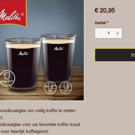
Prijs
€ 20,95
Aantal
*
I
osilicaatglas om veilig koffie te zetten
t.
licaatglas voor uw favoriete koffie: koud
oor heerlijk koffiegenot.