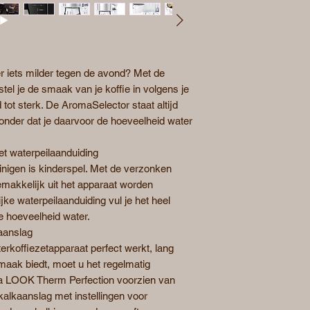
r
er iets milder tegen de avond? Met de
el je de smaak van je koffie in volgens je
 tot sterk. De AromaSelector staat altijd
onder dat je daarvoor de hoeveelheid water
t waterpeilaanduiding
einigen is kinderspel. Met de verzonken
makkelijk uit het apparaat worden
ke waterpeilaanduiding vul je het heel
e hoeveelheid water.
aanslag
erkoffiezetapparaat perfect werkt, lang
maak biedt, moet u het regelmatig
ta LOOK Therm Perfection voorzien van
alkaanslag met instellingen voor