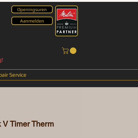
Openingsuren
Aanmelden
g!
air Service
k V Timer Therm