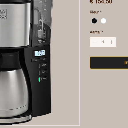
Prijs
€ 154,50
Kleur
*
Aantal
*
I