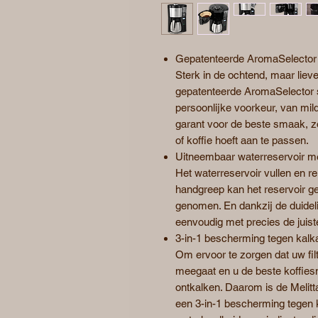
Gepatenteerde AromaSelecto
Sterk in de ochtend, maar liev
gepatenteerde AromaSelector st
persoonlijke voorkeur, van mild
garant voor de beste smaak, z
of koffie hoeft aan te passen.
Uitneembaar waterreservoir me
Het waterreservoir vullen en r
handgreep kan het reservoir ge
genomen. En dankzij de duidelij
eenvoudig met precies de juist
3-in-1 bescherming tegen kalk
Om ervoor te zorgen dat uw filt
meegaat en u de beste koffies
ontkalken. Daarom is de Melit
een 3-in-1 bescherming tegen k