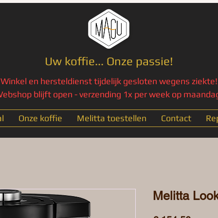
Uw koffie... Onze passie!
Winkel en hersteldienst tijdelijk gesloten wegens ziekte!
ebshop blijft open - verzending 1x per week op maanda
l
Onze koffie
Melitta toestellen
Contact
Rep
Melitta Loo