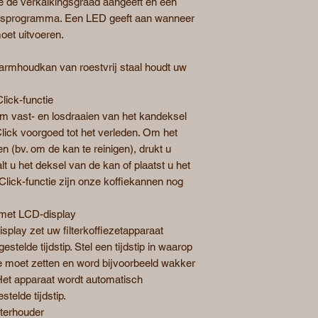
ie de verkalkingsgraad aangeeft en een
ngsprogramma. Een LED geeft aan wanneer
et uitvoeren.
rmhoudkan van roestvrij staal houdt uw
ick-functie
am vast- en losdraaien van het kandeksel
lick voorgoed tot het verleden. Om het
en (bv. om de kan te reinigen), drukt u
t u het deksel van de kan of plaatst u het
Click-functie zijn onze koffiekannen nog
k met LCD-display
splay zet uw filterkoffiezetapparaat
gestelde tijdstip. Stel een tijdstip in waarop
fie moet zetten en word bijvoorbeeld wakker
Het apparaat wordt automatisch
telde tijdstip.
lterhouder