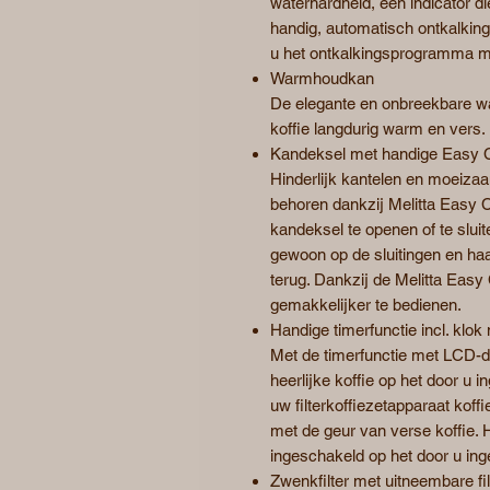
waterhardheid, een indicator d
handig, automatisch ontkalki
u het ontkalkingsprogramma mo
Warmhoudkan
De elegante en onbreekbare wa
koffie langdurig warm en vers.
Kandeksel met handige Easy Cl
Hinderlijk kantelen en moeiza
behoren dankzij Melitta Easy C
kandeksel te openen of te sluit
gewoon op de sluitingen en haal
terug. Dankzij de Melitta Easy 
gemakkelijker te bedienen.
Handige timerfunctie incl. klo
Met de timerfunctie met LCD-di
heerlijke koffie op het door u in
uw filterkoffiezetapparaat kof
met de geur van verse koffie. 
ingeschakeld op het door u inges
Zwenkfilter met uitneembare fi