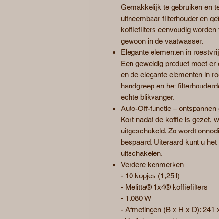
Gemakkelijk te gebruiken en te
uitneembaar filterhouder en ge
koffiefilters eenvoudig worde
gewoon in de vaatwasser.
Elegante elementen in roestvrij
Een geweldig product moet er 
en de elegante elementen in roes
handgreep en het filterhouderd
echte blikvanger.
Auto-Off-functie – ontspannen 
Kort nadat de koffie is gezet, 
uitgeschakeld. Zo wordt onnod
bespaard. Uiteraard kunt u he
uitschakelen.
Verdere kenmerken
- 10 kopjes (1,25 l)
- Melitta® 1x4® koffiefilters
- 1.080 W
- Afmetingen (B x H x D): 241